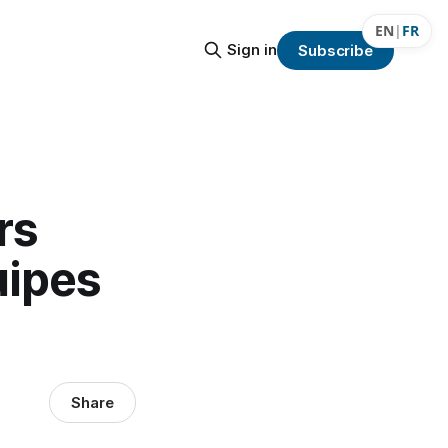
EN
|
FR
Sign in
Subscribe
rs
uipes
Share