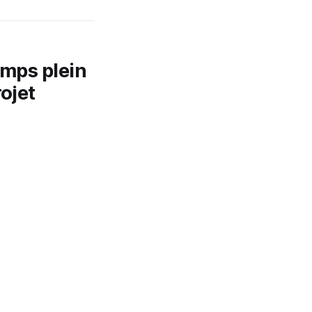
emps plein
rojet