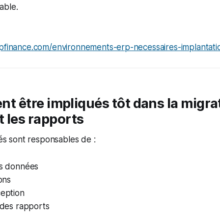
able.
apfinance.com/environnements-erp-necessaires-implantati
vent être impliqués tôt dans la migra
 les rapports
lés sont responsables de :
es données
ions
ception
n des rapports