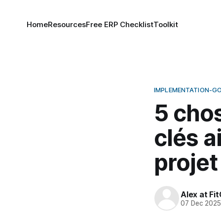
Home
Resources
Free ERP Checklist
Toolkit
IMPLEMENTATION-G
5 chos
clés a
proje
Alex at Fi
07 Dec 202