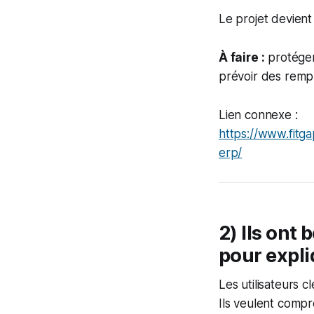
Le projet devien
À faire :
protéger 
prévoir des remp
Lien connexe :
https://www.fitg
erp/
2) Ils ont 
pour expl
Les utilisateurs c
Ils veulent compr