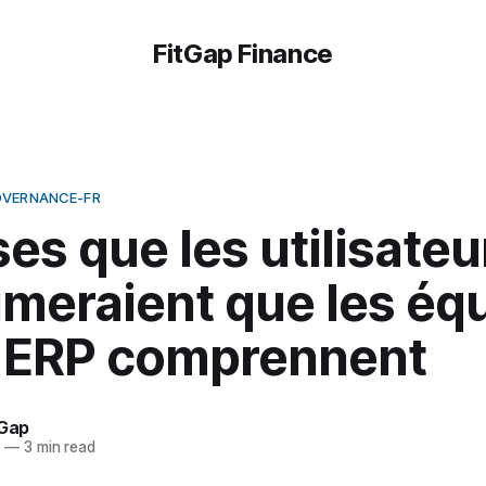
FitGap Finance
OVERNANCE-FR
es que les utilisateu
imeraient que les éq
t ERP comprennent
tGap
5
—
3 min read