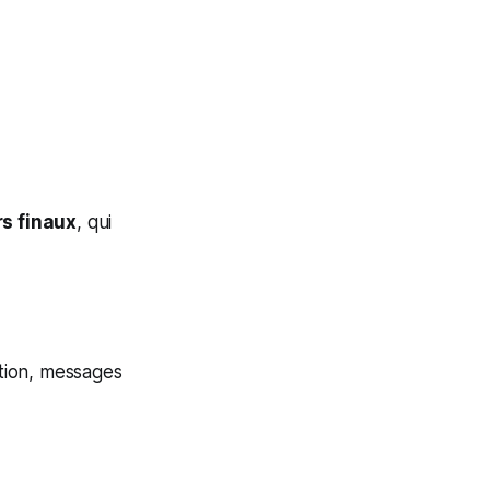
rs finaux
, qui
ation, messages