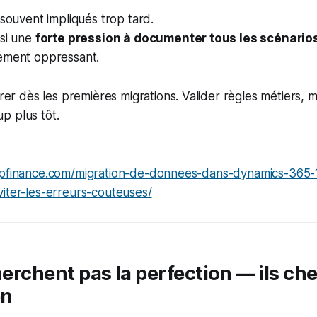
 souvent impliqués trop tard.
ssi une
forte pression à documenter tous les scénario
dement oppressant.
rer dès les premières migrations. Valider règles métiers, 
p plus tôt.
apfinance.com/migration-de-donnees-dans-dynamics-365
iter-les-erreurs-couteuses/
cherchent pas la perfection — ils c
en