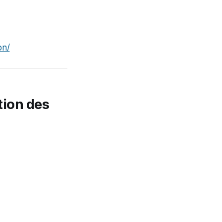
on/
tion des