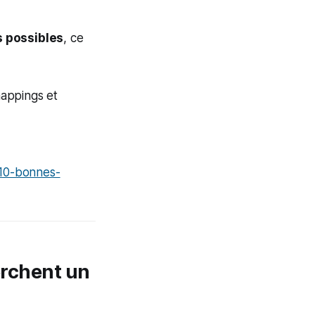
s possibles
, ce
mappings et
-10-bonnes-
herchent un