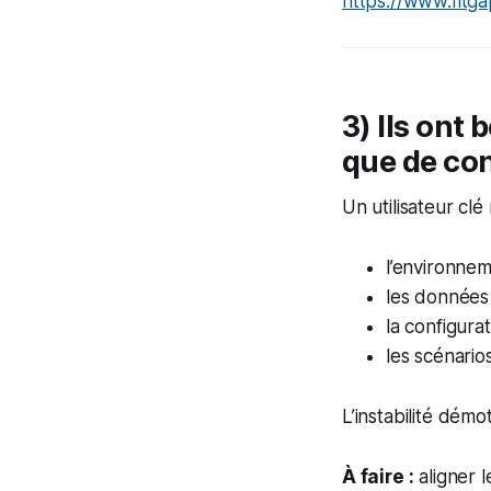
https://www.fitg
3) Ils ont
que de con
Un utilisateur clé
l’environne
les données
la configurat
les scénari
L’instabilité dém
À faire :
aligner l