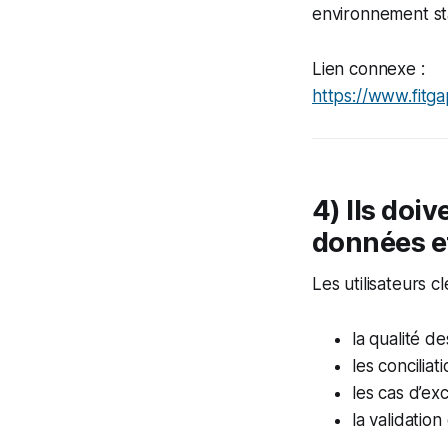
environnement st
Lien connexe :
https://www.fitg
4) Ils doi
données et
Les utilisateurs c
la qualité d
les conciliat
les cas d’ex
la validatio