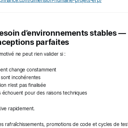
apfinance.com/dimension-humaine-projets-erp/
 besoin d’environnements stables — 
ceptions parfaites
 motivé ne peut rien valider si :
ment change constamment
 sont incohérentes
ion n’est pas finalisée
os échouent pour des raisons techniques
otive rapidement.
es rafraîchissements, promotions de code et cycles de test