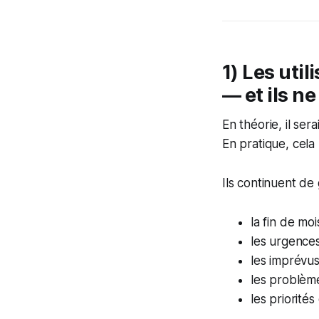
1) Les uti
— et ils n
En théorie, il sera
En pratique, cela 
Ils continuent de 
la fin de moi
les urgences
les imprévus
les problème
les priorités