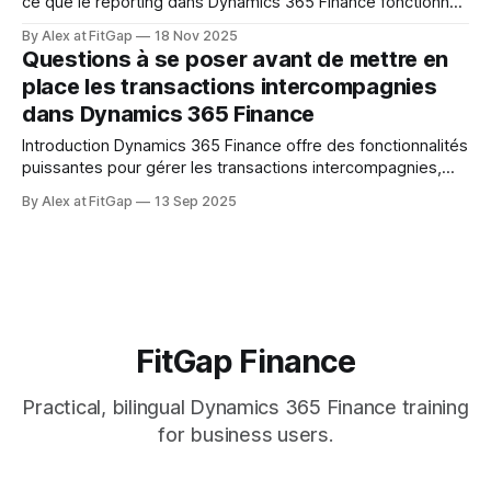
ce que le reporting dans Dynamics 365 Finance fonctionne
« naturellement ». Ce n’est jamais le cas. Le reporting n’est
By Alex at FitGap
18 Nov 2025
pas un module que l’on active — c’est une discipline. Et les
Questions à se poser avant de mettre en
frustrations proviennent presque toujours d’un
place les transactions intercompagnies
dans Dynamics 365 Finance
Introduction Dynamics 365 Finance offre des fonctionnalités
puissantes pour gérer les transactions intercompagnies,
permettant de réduire considérablement le travail manuel et
By Alex at FitGap
13 Sep 2025
les erreurs entre entités juridiques. La création automatique
d’écritures comptables, de bons de commande
intercompagnies, de factures ou encore de journaux de
décaissement fluidifie les processus, améliore la
FitGap Finance
Practical, bilingual Dynamics 365 Finance training
for business users.