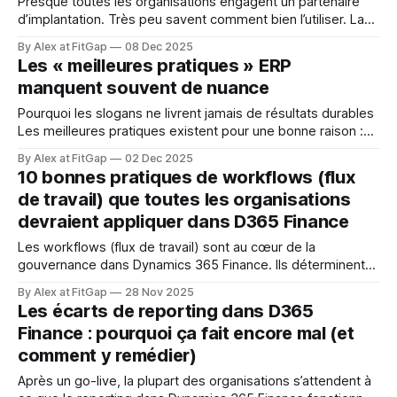
Presque toutes les organisations engagent un partenaire
d’implantation. Très peu savent comment bien l’utiliser. La
majorité des échecs ERP ne viennent pas du partenaire. Ils
By Alex at FitGap
08 Dec 2025
viennent de l’organisation elle-même : manque de clarté,
Les « meilleures pratiques » ERP
manque d’alignement, manque de disponibilité et absence
manquent souvent de nuance
de prise en charge réelle. Voici
Pourquoi les slogans ne livrent jamais de résultats durables
Les meilleures pratiques existent pour une bonne raison :
elles apportent un cadre, réduisent les risques et offrent un
By Alex at FitGap
02 Dec 2025
point de départ structuré pour des projets ERP complexes.
10 bonnes pratiques de workflows (flux
Le problème commence lorsque ces principes deviennent
de travail) que toutes les organisations
des règles absolues, appliquées sans contexte, sans
devraient appliquer dans D365 Finance
Les workflows (flux de travail) sont au cœur de la
gouvernance dans Dynamics 365 Finance. Ils déterminent
qui approuve quoi, comment les exceptions sont gérées,
By Alex at FitGap
28 Nov 2025
comment les contrôles sont appliqués et comment éviter
Les écarts de reporting dans D365
les blocages opérationnels. Pourtant, beaucoup
Finance : pourquoi ça fait encore mal (et
d’organisations les configurent mal : notifications floues,
comment y remédier)
trop de niveaux d’approbation,
Après un go-live, la plupart des organisations s’attendent à