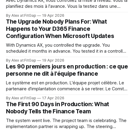
Avec Dynamics AX, vous contrôliez la mise à niveau. Vous la
planifiiez des mois à l'avance. Vous la testiez dans une
fenêtre contrôlée. Vous décidiez quand elle se produisait et
By Alex at FitGap
19 Apr 2026
ce qu'elle touchait. Ce niveau de contrôle semblait acquis.
The Upgrade Nobody Plans For: What
Dynamics 365 Finance ne fonctionne pas ainsi.
Happens to Your D365 Finance
Configuration When Microsoft Updates
With Dynamics AX, you controlled the upgrade. You
scheduled it months in advance. You tested it in a controlled
window. You decided when it happened and what it
By Alex at FitGap
19 Apr 2026
touched. That level of control felt like a given. Dynamics
Les 90 premiers jours en production : ce que
365 Finance doesn't work that way. Microsoft releases
personne ne dit à l'équipe finance
updates to
Le système est en production. L'équipe projet célèbre. Le
partenaire d'implantation commence à se retirer. Le Comité
de pilotage se dissout. Et l'équipe finance est sur le point
By Alex at FitGap
17 Apr 2026
de découvrir que rien de ce à quoi on l'a préparée n'était
The First 90 Days in Production: What
Nobody Tells the Finance Team
The system went live. The project team is celebrating. The
implementation partner is wrapping up. The steering
committee is disbanding. And the finance team is about to