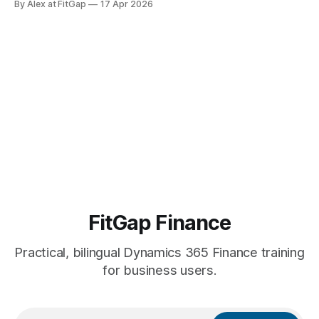
By Alex at FitGap
17 Apr 2026
discover that none of what they prepared them for was the
right preparation. Go-live readiness is almost universally
defined as a technical
FitGap Finance
Practical, bilingual Dynamics 365 Finance training
for business users.