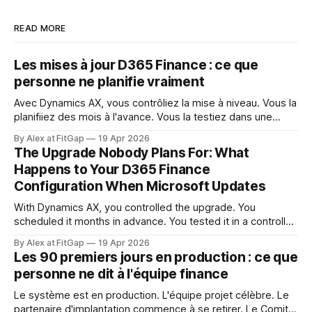
READ MORE
Les mises à jour D365 Finance : ce que
personne ne planifie vraiment
Avec Dynamics AX, vous contrôliez la mise à niveau. Vous la
planifiiez des mois à l'avance. Vous la testiez dans une
fenêtre contrôlée. Vous décidiez quand elle se produisait et
By Alex at FitGap
19 Apr 2026
ce qu'elle touchait. Ce niveau de contrôle semblait acquis.
The Upgrade Nobody Plans For: What
Dynamics 365 Finance ne fonctionne pas ainsi.
Happens to Your D365 Finance
Configuration When Microsoft Updates
With Dynamics AX, you controlled the upgrade. You
scheduled it months in advance. You tested it in a controlled
window. You decided when it happened and what it
By Alex at FitGap
19 Apr 2026
touched. That level of control felt like a given. Dynamics
Les 90 premiers jours en production : ce que
365 Finance doesn't work that way. Microsoft releases
personne ne dit à l'équipe finance
updates to
Le système est en production. L'équipe projet célèbre. Le
partenaire d'implantation commence à se retirer. Le Comité