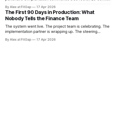
de pilotage se dissout. Et l'équipe finance est sur le point
By Alex at FitGap
17 Apr 2026
de découvrir que rien de ce à quoi on l'a préparée n'était
The First 90 Days in Production: What
Nobody Tells the Finance Team
The system went live. The project team is celebrating. The
implementation partner is wrapping up. The steering
committee is disbanding. And the finance team is about to
By Alex at FitGap
17 Apr 2026
discover that none of what they prepared them for was the
right preparation. Go-live readiness is almost universally
defined as a technical