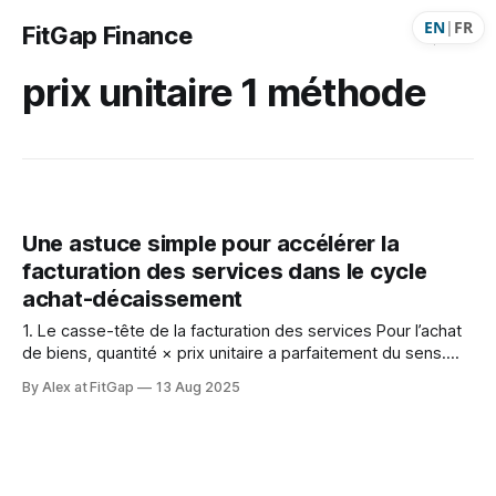
EN
|
FR
FitGap Finance
prix unitaire 1 méthode
Une astuce simple pour accélérer la
facturation des services dans le cycle
achat-décaissement
1. Le casse-tête de la facturation des services Pour l’achat
de biens, quantité × prix unitaire a parfaitement du sens.
Mais dans le cas de services — conseil, sous-traitance,
By Alex at FitGap
13 Aug 2025
agences — les factures des fournisseurs indiquent souvent
un montant total plutôt qu’un détail clair en heures × tarif
horaire. Lorsque