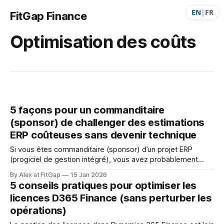
EN
|
FR
FitGap Finance
Optimisation des coûts
5 façons pour un commanditaire
(sponsor) de challenger des estimations
ERP coûteuses sans devenir technique
Si vous êtes commanditaire (sponsor) d’un projet ERP
(progiciel de gestion intégré), vous avez probablement
déjà vécu cette situation. Une estimation détaillée arrive sur
By Alex at FitGap
15 Jan 2026
la table. Les chiffres sont précis. Le discours est confiant.
5 conseils pratiques pour optimiser les
Et pourtant, quelque chose vous gêne. Pas parce que
licences D365 Finance (sans perturber les
l’équipe manque d’expérience — mais
opérations)