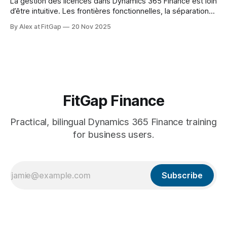
La gestion des licences dans Dynamics 365 Finance est loin
d’être intuitive. Les frontières fonctionnelles, la séparation
des produits et les rôles mal configurés créent souvent un
By Alex at FitGap
20 Nov 2025
surplus de coûts… sans que l’organisation s’en rende
compte. Voici 5 conseils concrets et applicables
immédiatement pour réduire la facture
FitGap Finance
Practical, bilingual Dynamics 365 Finance training
for business users.
Subscribe