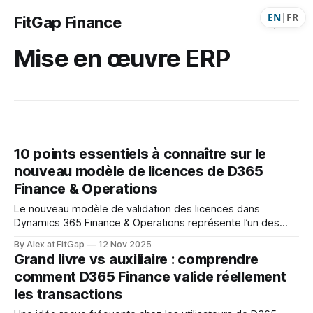
EN
|
FR
FitGap Finance
Mise en œuvre ERP
10 points essentiels à connaître sur le
nouveau modèle de licences de D365
Finance & Operations
Le nouveau modèle de validation des licences dans
Dynamics 365 Finance & Operations représente l’un des
plus grands changements de gouvernance depuis le
By Alex at FitGap
12 Nov 2025
passage de la plateforme au cloud. Pendant des années,
Grand livre vs auxiliaire : comprendre
les organisations ont fonctionné sur un modèle “à la
comment D365 Finance valide réellement
confiance” : on attribue les rôles nécessaires, on suppose
les transactions