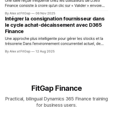
Une idée reçue fréquente chez les utilisateurs de D365
Finance consiste à croire qu’un clic sur « Valider » envoie
directement la transaction dans le grand livre. En réalité, le
By Alex at FitGap
06 Nov 2025
processus est beaucoup plus structuré — et comprendre
Intégrer la consignation fournisseur dans
cette logique est essentiel pour garantir des conciliations
le cycle achat-décaissement avec D365
fiables, des audits efficaces et une
Finance
Une approche plus intelligente pour gérer les stocks et la
trésorerie Dans l’environnement concurrentiel actuel, de
plus en plus d’organisations se tournent vers la consignation
By Alex at FitGap
12 Aug 2025
fournisseur dans Microsoft Dynamics 365 Finance afin de
réduire les coûts de possession des stocks, améliorer la
trésorerie et élargir l’offre de
FitGap Finance
Practical, bilingual Dynamics 365 Finance training
for business users.