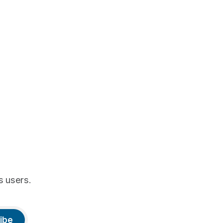
s users.
ibe